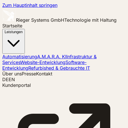
Zum Hauptinhalt springen
Rieger Systems GmbH
Technologie mit Haltung
Startseite
Leistungen
Automatisierung
A.M.A.R.A. KI
Infrastruktur &
Services
Website-Entwicklung
Software-
Entwicklung
Refurbished & Gebrauchte IT
Über uns
Presse
Kontakt
DE
EN
Kundenportal