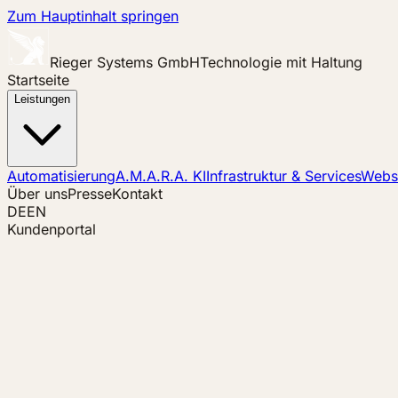
Zum Hauptinhalt springen
Rieger Systems GmbH
Technologie mit Haltung
Startseite
Leistungen
Automatisierung
A.M.A.R.A. KI
Infrastruktur & Services
Websi
Über uns
Presse
Kontakt
DE
EN
Kundenportal