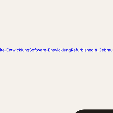
te-Entwicklung
Software-Entwicklung
Refurbished & Gebrau